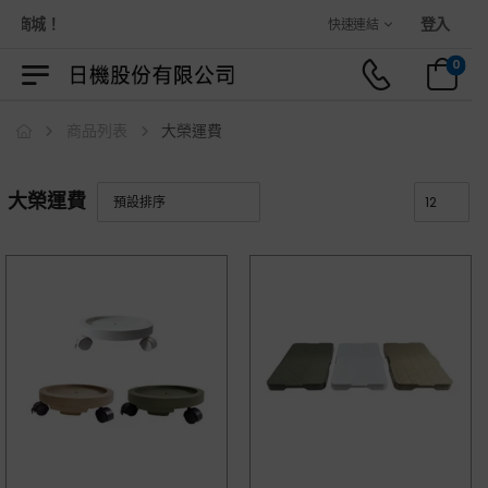
物商城！
登入
快速連結
0
商品列表
大榮運費
大榮運費