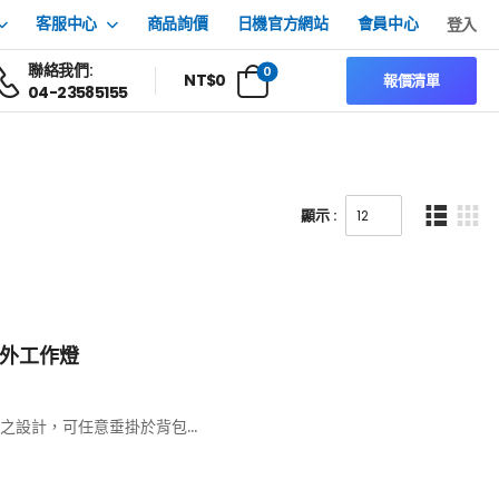
客服中心
商品詢價
日機官方網站
會員中心
登入
聯絡我們:
0
NT$
0
報價清單
04-23585155
顯示 :
你戶外工作燈
設計，可任意垂掛於背包...