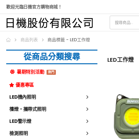
歡迎光臨日機官方購物商城！
商品列表
商品標籤 - LED工作燈
從商品分類搜尋
LED工作燈
暑期特別活動
熱門
優惠專區
LED機內照明
檯燈・攜帶式照明
LED警示燈
檢測照明