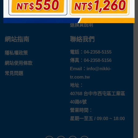
企業概況
付款方式
最新消息
運送方式
退換貨說明
網站指南
聯絡我們
電話：
04-2358-5155
隱私權政策
傳真：04-2358-5156
網站使用條款
Email：
info@nikki-
常見問題
tr.com.tw
地址：
40768 台中市西屯區工業區
40路6號
營業時間：
星期一至五 / 09:00 ~ 18:00