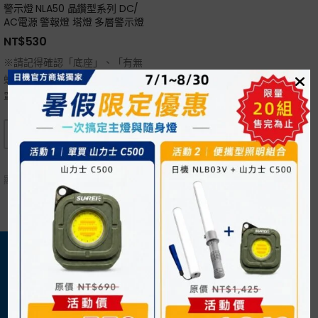
警示燈 NLA50 晶鑽型系列 DC/
AC電源 警報燈 塔燈 多層警示燈
NT$
530
※請記得確認「底座」、「有無
蜂鳴」、「有無閃爍」、「燈
罩」。
顯示單一結果
關於我們
購物須知
日機官方網站
購物流程