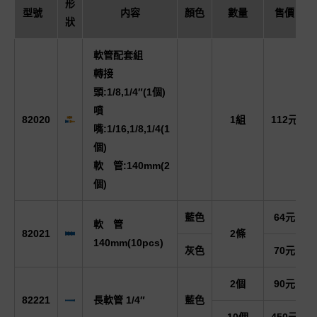
形
型號
内容
顏色
數量
售價
狀
軟管配套組
轉接
頭:1/8,1/4″(1個)
噴
82020
1組
112元
嘴:1/16,1/8,1/4(1
個)
軟 管:140mm(2
個)
藍色
64元
軟 管
82021
2條
140mm(10pcs)
灰色
70元
2個
90元
82221
長軟管 1/4″
藍色