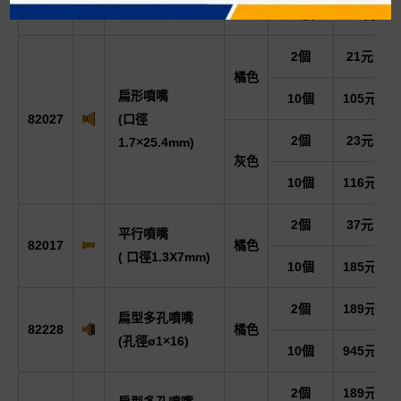
(口徑 ø2.5×6)
10個
130元
2個
21元
橘色
扁形噴嘴
10個
105元
82027
(口徑
2個
23元
1.7×25.4mm)
灰色
10個
116元
2個
37元
平行噴嘴
82017
橘色
( 口徑1.3X7mm)
10個
185元
2個
189元
扁型多孔噴嘴
82228
橘色
(孔徑ø1×16)
10個
945元
2個
189元