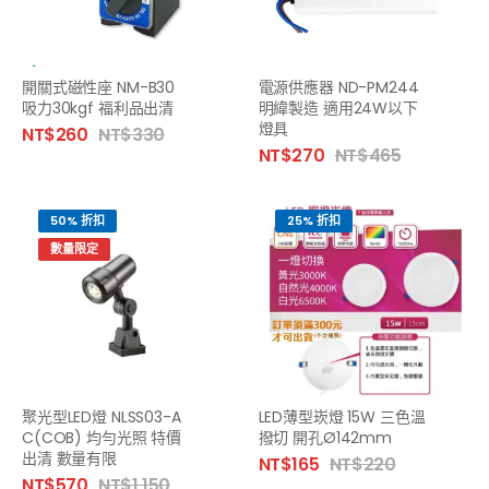
開關式磁性座 NM-B30
電源供應器 ND-PM244
吸力30kgf 福利品出清
明緯製造 適用24W以下
燈具
NT$
260
NT$
330
NT$
270
NT$
465
50% 折扣
25% 折扣
數量限定
聚光型LED燈 NLSS03-A
LED薄型崁燈 15W 三色溫
C(COB) 均勻光照 特價
撥切 開孔Ø142mm
出清 數量有限
NT$
165
NT$
220
NT$
570
NT$
1,150