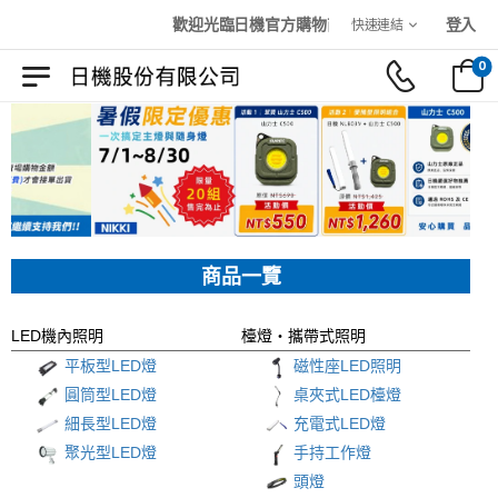
歡迎光臨日機官方購物商城！
登入
快速連結
0
商品一覽
LED機內照明
檯燈
・攜帶式照明
平板型LED燈
磁性座LED照明
圓筒型LED燈
桌夾式LED檯燈
細長型LED燈
充電式LED燈
聚光型LED燈
手持工作燈
頭燈