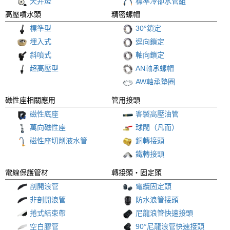
天井燈
標準冷卻水管組
高壓噴水頭
精密螺帽
標準型
30°鎖定
埋入式
逕向鎖定
斜噴式
軸向鎖定
超高壓型
AN軸承螺帽
AW軸承墊圈
磁性座相關應用
管用接頭
磁性底座
客製高壓油管
萬向磁性座
球閥（凡而）
磁性座切削液水管
銅轉接頭
鐵轉接頭
電線保護管材
轉接頭
・固定頭
剖開浪管
電纜固定頭
非剖開浪管
防水浪管接頭
捲式結束帶
尼龍浪管快速接頭
空白膠管
90°尼龍浪管快速接頭