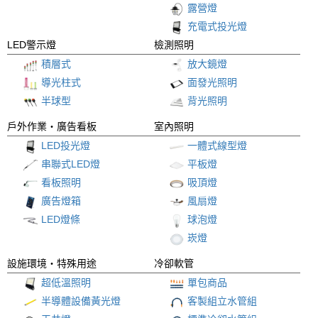
露營燈
充電式投光燈
LED警示燈
檢測照明
積層式
放大鏡燈
導光柱式
面發光照明
半球型
背光照明
戶外作業
・廣告看板
室內照明
LED投光燈
一體式線型燈
串聯式LED燈
平板燈
看板照明
吸頂燈
廣告燈箱
風扇燈
LED燈條
球泡燈
崁燈
設施環境
・特殊用途
冷卻軟管
超低溫照明
單包商品
半導體設備黃光燈
客製組立水管組