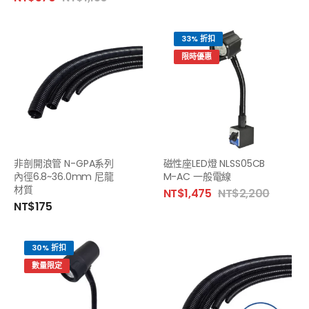
33% 折扣
限時優惠
非剖開浪管 N-GPA系列
磁性座LED燈 NLSS05CB
內徑6.8~36.0mm 尼龍
M-AC 一般電線
材質
NT$
1,475
NT$
2,200
NT$
175
30% 折扣
數量限定