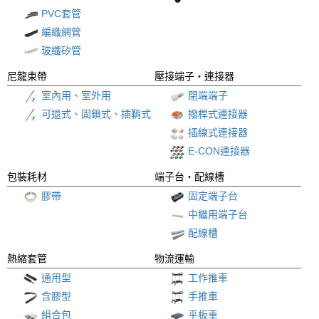
PVC套管
編織網管
玻纖矽管
尼龍束帶
壓接端子
・連接器
室內用、室外用
閉端端子
可退式、固鎖式、插鞘式
撥桿式連接器
插線式連接器
E-CON連接器
包裝耗材
端子台
・配線槽
膠帶
固定端子台
中繼用端子台
配線槽
熱縮套管
物流運輸
通用型
工作推車
含膠型
手推車
組合包
平板車