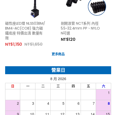
磁性座LED燈 NLSS03BM/
剖開浪管 NCT系列 內徑
BM4-AC(COB) 強力磁
5.5~32.4mm PP、NYLO
鐵底座 特價出清 數量有
N可選
限
NT$
120
NT$
1,150
NT$
1,650
更多商品
營業日
8 月 2026
日
一
二
三
四
五
六
1
2
3
4
5
6
7
8
9
10
11
12
13
14
15