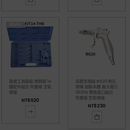
暫無庫存
風槍工具箱組 塑鋼藍 14
高壓型風槍 BG20 側孔
種配件組合 吹塵槍 空氣
噴嘴 鋁製本體 最大壓力
噴槍
363PSI 雙進氣口設計
吹塵槍 空氣噴槍
NT$
920
NT$
230