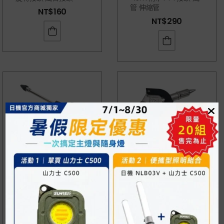
管 伸縮管
NT$
160
NT$
290
可調式風槍 橡膠噴頭 B
大流量風槍 B60 鋁製本
80E 外徑8mm 鐵管10
體 附3/8″PT快速接頭
Cm 附1/4″PT快速接頭
吹塵槍 空氣噴槍
吹塵槍 空氣噴槍
NT$
370