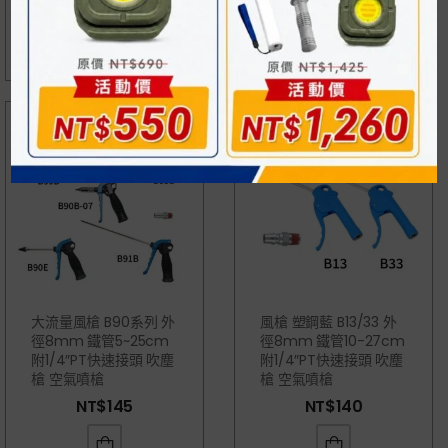
NT$
240
大流量風槍 B90系列 外
風槍 塑鋼藍 B13/33 外
徑8mm 鐵管5~25cm
徑8mm 鐵管10-27cm
附1/4″PT快速接頭 吹塵
附1/4″PT快速接頭 吹塵
槍 空氣噴槍
槍 空氣噴槍
NT$
145
NT$
140