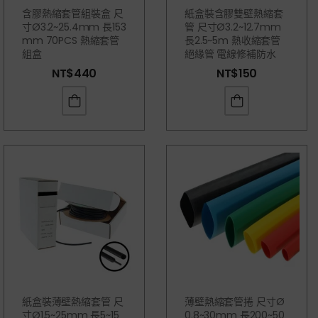
含膠熱縮套管組裝盒 尺
紙盒裝含膠雙壁熱縮套
寸Ø3.2~25.4mm 長153
管 尺寸Ø3.2~12.7mm
Mm 70PCS 熱縮套管
長2.5~5m 熱收縮套管
組盒
絕緣管 電線修補防水
NT$
440
NT$
150
紙盒裝薄壁熱縮套管 尺
薄壁熱縮套管捲 尺寸Ø
寸Ø1.5~25mm 長5~15
0.8~30mm 長200~50