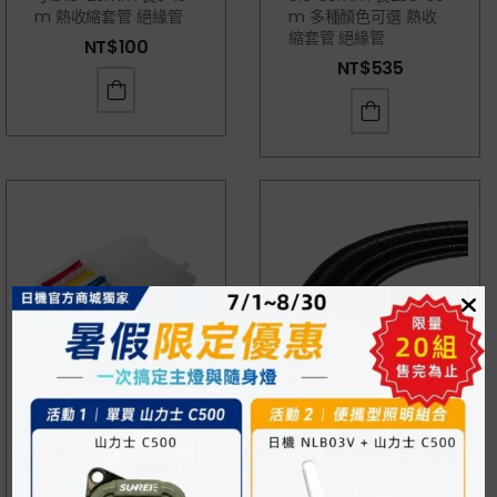
M 熱收縮套管 絕緣管
M 多種顏色可選 熱收
縮套管 絕緣管
NT$
100
NT$
535
薄壁熱縮套管組裝盒 尺
非剖開浪管 N-GPA系列
寸Ø3~18mm 長153m
內徑6.8~36.0mm 尼龍
M 120PCS 熱縮套管組
材質
盒