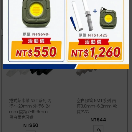
NT$
175
NT$
240
捲式結束帶 NST系列 內
空白膠管 NMT系列 內
徑4~20mm 外徑6~24
徑3.0mm~6.2mm 軟
Mm 間距7~19.6mm
質PVC
黑白兩色可選
NT$
44
NT$
60