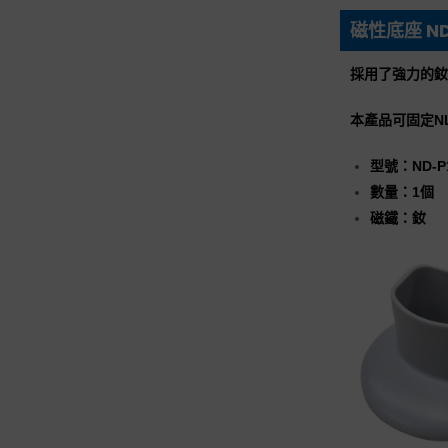
磁性底座 ND
採用了強力的釹
本產品可固定N
型號：ND-P
數量：1個
磁鐵：釹