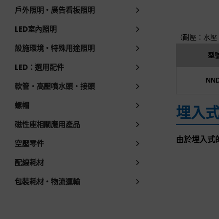
戶外照明・廣告看板照明
LED室內照明
（耐壓：水壓 
設施環境・特殊用途照明
型
LED：選用配件
NN
軟管・高壓噴水頭・接頭
螺帽
埋入式 
磁性座相關應用產品
由於埋入式
空壓零件
配線耗材
包裝耗材・物流運輸