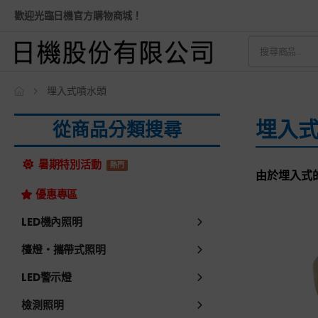
歡迎光臨日機官方購物商城！
埋入式噴水頭
埋入式
從商品分類搜尋
暑期特別活動
熱門
由於埋入式
優惠專區
LED機內照明
檯燈・攜帶式照明
LED警示燈
檢測照明