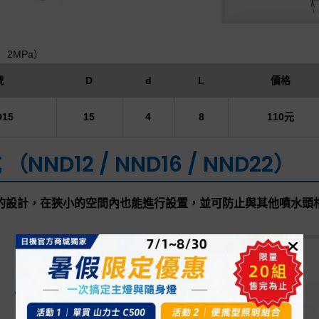
2MPa）
號
D
d
L
價格
D15
15
4
8
110元
（NND12 / NND16 / NND22）
的設計，在狹小的空間內也能進行設置，並可防止與其他噴水頭