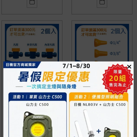
凡而 4分 1/2″系列 內牙
噴嘴 4分 1/2″系列 多種
凡而 外牙凡而 開關 萬
口徑尺寸 萬向管 冷卻液
向管 冷卻液 噴水管 噴
噴水頭 噴油管 蛇管
油管 蛇管
NT$
21
NT$
131