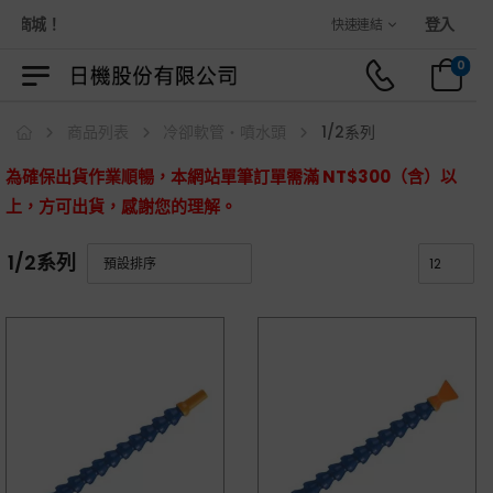
物商城！
登入
快速連結
0
商品列表
冷卻軟管・噴水頭
1/2系列
為確保出貨作業順暢，本網站單筆訂單需滿 NT$300（含）以
上，方可出貨，感謝您的理解。
1/2系列