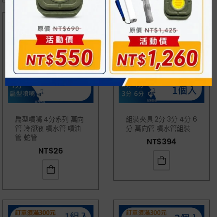
扁型噴嘴 4分系列 萬向
組裝夾具 2分 3分 4分 6
管 冷卻液 噴水管 噴油
分 萬向管 噴水管組裝
管 蛇管
NT$
394
NT$
26