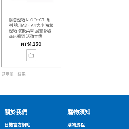
廣告燈箱 NLGO-CTL系
列 適用A3、A4大小 海報
燈箱 餐飲菜單 展覽會場
商店櫥窗 活動宣傳
NT$
1,250
顯示單一結果
關於我們
購物須知
日機官方網站
購物流程