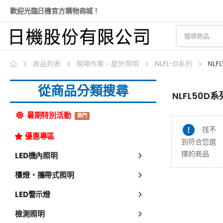
歡迎光臨日機官方購物商城！
商品列表
現場作業・屋外照明
NLFL-D系列
NLF
從商品分類搜尋
NLFL50D系
暑期特別活動
熱門
找不
優惠專區
到符合您選
擇的商品
LED機內照明
檯燈・攜帶式照明
LED警示燈
檢測照明