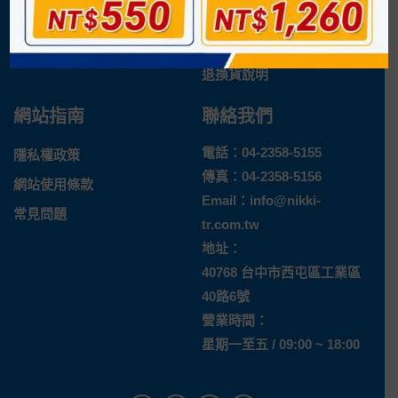
企業概況
付款方式
最新消息
運送方式
退換貨說明
網站指南
聯絡我們
電話：
04-2358-5155
隱私權政策
傳真：04-2358-5156
網站使用條款
Email：
info@nikki-
常見問題
tr.com.tw
地址：
40768 台中市西屯區工業區
40路6號
營業時間：
星期一至五 / 09:00 ~ 18:00