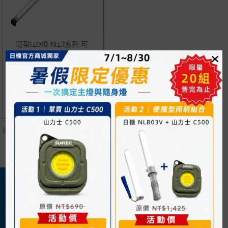
筒型LED燈 NLL3系列 可
選PC管 DC／AC電源對
應
NT$
1,300
顯示單一結果
關於我們
購物須知
日機官方網站
購物流程