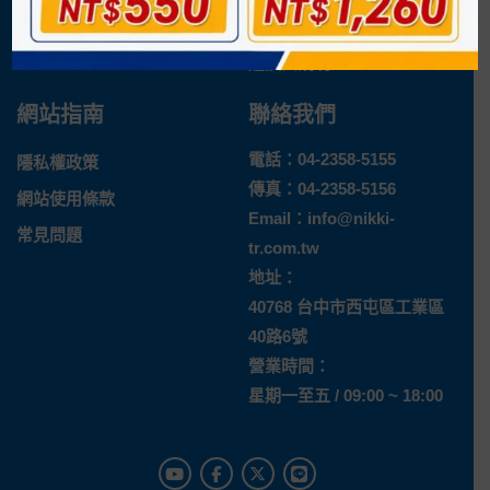
最新消息
運送方式
退換貨說明
網站指南
聯絡我們
電話：
04-2358-5155
隱私權政策
傳真：04-2358-5156
網站使用條款
Email：
info@nikki-
常見問題
tr.com.tw
地址：
40768 台中市西屯區工業區
40路6號
營業時間：
星期一至五 / 09:00 ~ 18:00