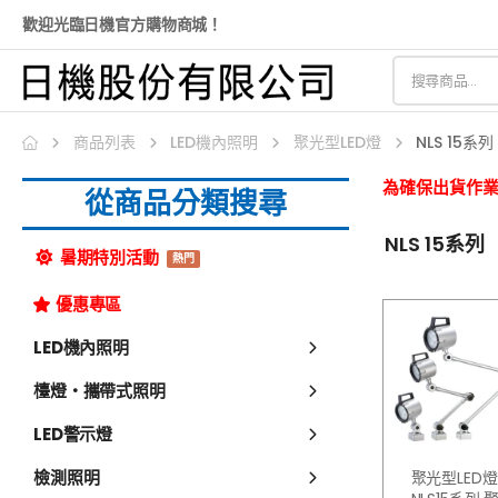
歡迎光臨日機官方購物商城！
商品列表
LED機內照明
聚光型LED燈
NLS 15系列
為確保出貨作業
從商品分類搜尋
NLS 15系列
暑期特別活動
熱門
優惠專區
LED機內照明
檯燈・攜帶式照明
LED警示燈
檢測照明
聚光型LED燈