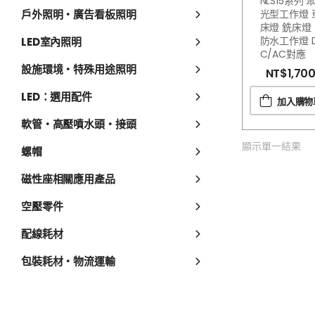
NLS15系列 
戶外照明・廣告看板照明
光型工作燈 
床燈 銑床燈
防水工作燈 
LED室內照明
C/AC對應
設施環境・特殊用途照明
NT$
1,70
LED：選用配件
加入購物
軟管・高壓噴水頭・接頭
顯示單一結果
螺帽
磁性座相關應用產品
空壓零件
配線耗材
包裝耗材・物流運輸