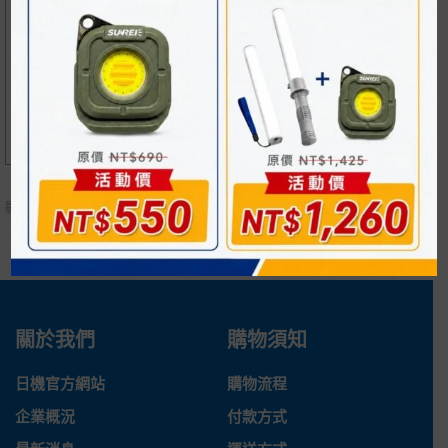
磁性座LED燈 NLUD-BM
磁性座LED燈 NLSS03B
系列 強力磁鐵底座 靈活
M/BM4-AC(COB) 強
擺放 檢測燈 工作照明
力磁鐵底座 特價出清 數
量有限
NT$
2,200
NT$
1,150
NT$
1,650
顯示
所有 4
商品
關於我們
購物須知
日機官方網站
購物流程
企業概況
付款方式