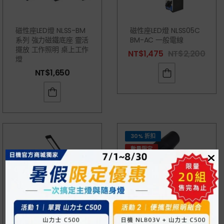
磁性座LED燈 NLSS-BM
磁性座LED燈 NLSS05C
系列 強力磁鐵底座 靈活
BM-AC 一般電線
擺放 工作照明 桌上工作
NT$
1,475
NT$
2,200
燈
NT$
1,650
30% 折扣
數量限定