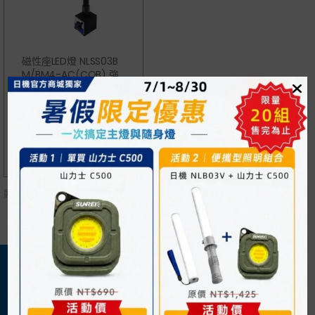
磁性座LED燈 NLSS03B
M/BM4-AC(COB) 強
力磁鐵底座 特價出清 數
量有限
NT$
1,150
NT$
1,650
顯示單一結果
關於我們
購物須知