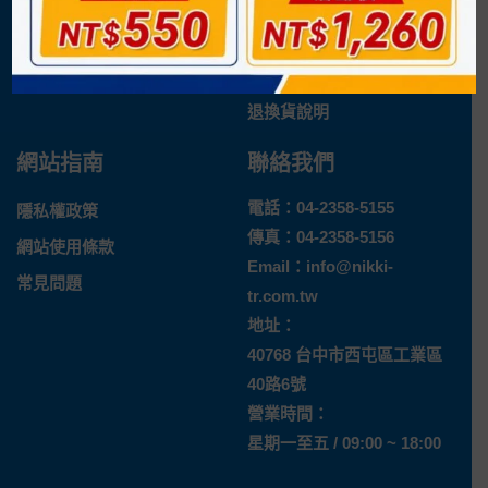
日機官方網站
購物流程
企業概況
付款方式
最新消息
運送方式
退換貨說明
網站指南
聯絡我們
電話：
04-2358-5155
隱私權政策
傳真：04-2358-5156
網站使用條款
Email：
info@nikki-
常見問題
tr.com.tw
地址：
40768 台中市西屯區工業區
40路6號
營業時間：
星期一至五 / 09:00 ~ 18:00