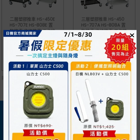
二層塑膠推車 HS-450E
三層塑膠推車 HS-450
HS-707E HS-808E 置
HS-707A HS-808A 置
物推車 收納推車 工作推
物推車 收納推車 工作推
車 餐車
車 餐車
NT$
1,835
NT$
2,250
顯示
所有 2
商品
關於我們
購物須知
日機官方網站
購物流程