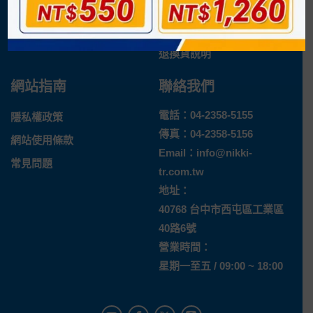
企業概況
付款方式
最新消息
運送方式
退換貨說明
網站指南
聯絡我們
電話：
04-2358-5155
隱私權政策
傳真：04-2358-5156
網站使用條款
Email：
info@nikki-
常見問題
tr.com.tw
地址：
40768 台中市西屯區工業區
40路6號
營業時間：
星期一至五 / 09:00 ~ 18:00