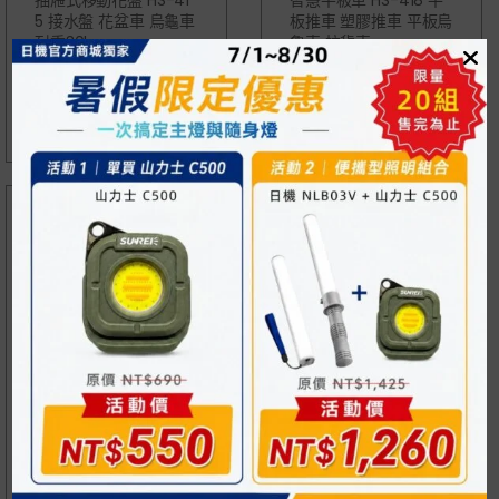
抽屜式移動花盤 HS-41
智慧平板車 HS-418 平
5 接水盤 花盆車 烏龜車
板推車 塑膠推車 平板烏
耐重30kg
龜車 拉貨車
NT$
325
NT$
410
可拼接型推車 平板烏龜
車 拉貨車 塑膠推車 搬
運工具適用 耐重120kg
以上