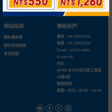
最新消息
運送方式
退換貨說明
網站指南
聯絡我們
電話：
04-2358-5155
隱私權政策
傳真：04-2358-5156
網站使用條款
Email：
info@nikki-
常見問題
tr.com.tw
地址：
40768 台中市西屯區工業區
40路6號
營業時間：
星期一至五 / 09:00 ~ 18:00