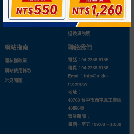
日機官方網站
購物流程
企業概況
付款方式
最新消息
運送方式
退換貨說明
網站指南
聯絡我們
電話：
04-2358-5155
隱私權政策
傳真：04-2358-5156
網站使用條款
Email：
info@nikki-
常見問題
tr.com.tw
地址：
40768 台中市西屯區工業區
40路6號
營業時間：
星期一至五 / 09:00 ~ 18:00