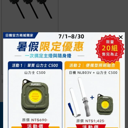
警示燈 半球型 NLA50C
JQV-B6KZ-A
NT$
680
顯示單一結果
關於我們
購物須知