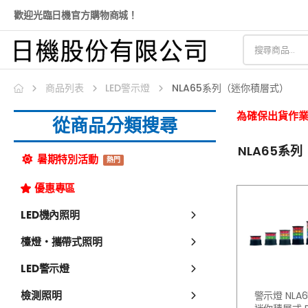
歡迎光臨日機官方購物商城！
商品列表
LED警示燈
NLA65系列（迷你積層式）
為確保出貨作業
從商品分類搜尋
NLA65系
暑期特別活動
熱門
優惠專區
LED機內照明
檯燈・攜帶式照明
LED警示燈
檢測照明
警示燈 NLA6