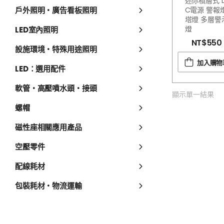
迷你積層式 
戶外照明・廣告看板照明
C電源 警報
塔燈 多層警
燈
LED室內照明
NT$
550
設施環境・特殊用途照明
加入購物
LED：選用配件
軟管・高壓噴水頭・接頭
顯示單一結果
螺帽
磁性座相關應用產品
空壓零件
配線耗材
包裝耗材・物流運輸