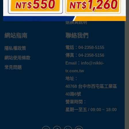
企業概況
付款方式
最新消息
運送方式
退換貨說明
網站指南
聯絡我們
電話：
04-2358-5155
隱私權政策
傳真：04-2358-5156
網站使用條款
Email：
info@nikki-
常見問題
tr.com.tw
地址：
40768 台中市西屯區工業區
40路6號
營業時間：
星期一至五 / 09:00 ~ 18:00