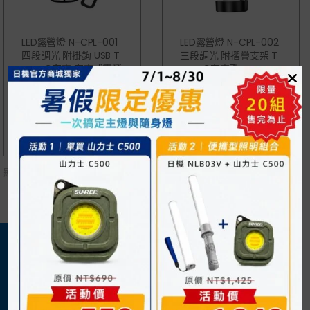
LED露營燈 N-CPL-001
LED露營燈 N-CPL-002
四段調光 附掛鉤 USB T
三段調光 附摺疊支架 T
Ype-C充電 充電式露營
Ype-C充電孔
燈
NT$
350
NT$
350
顯示
所有 2
商品
關於我們
購物須知
日機官方網站
購物流程