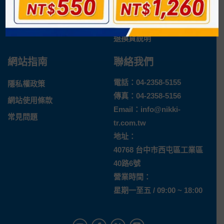
企業概況
付款方式
最新消息
運送方式
退換貨說明
網站指南
聯絡我們
電話：
04-2358-5155
隱私權政策
傳真：04-2358-5156
網站使用條款
Email：
info@nikki-
常見問題
tr.com.tw
地址：
40768 台中市西屯區工業區
40路6號
營業時間：
星期一至五 / 09:00 ~ 18:00