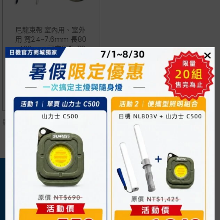
尼龍束帶 室內用、室外
用 寬2.4~7.6mm 長80
~432mm 可束徑15~110
Mm 100入
NT$
25
顯示單一結果
關於我們
購物須知
日機官方網站
購物流程