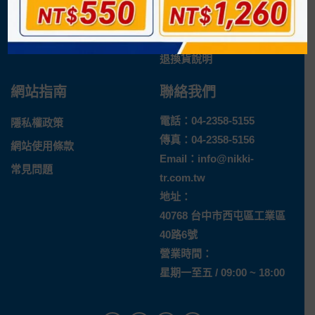
企業概況
付款方式
最新消息
運送方式
退換貨說明
網站指南
聯絡我們
電話：
04-2358-5155
隱私權政策
傳真：04-2358-5156
網站使用條款
Email：
info@nikki-
常見問題
tr.com.tw
地址：
40768 台中市西屯區工業區
40路6號
營業時間：
星期一至五 / 09:00 ~ 18:00