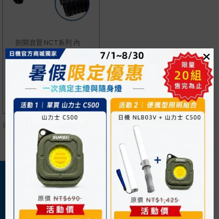
剖開浪管 NCT系列 內
徑5.5~32.4mm PP、N
YLON可選
NT$
120
顯示單一結果
關於我們
購物須知
日機官方網站
購物流程