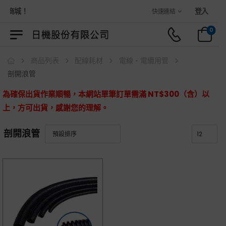
物商城！
登入
快速連結
0
商品列表
配線耗材
電線・電纜用管
剖開浪管
為確保出貨作業順暢，本網站單筆訂單需滿 NT$300（含）以
上，方可出貨，感謝您的理解。
剖開浪管