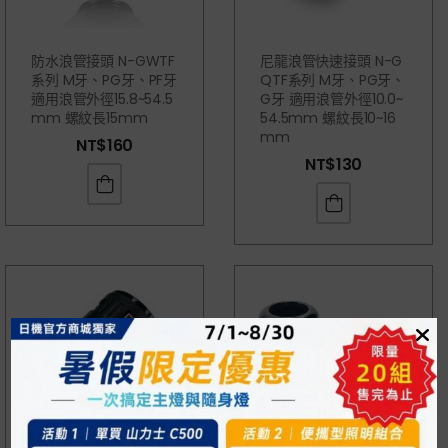
防水浪管接頭 N-GWTF
尼龍浪管快速接頭 N-G
系列 M牙、PG牙、PF牙
QTF系列 M牙、PG牙、
適用浪管外徑15.8~54.5
G牙 適用浪管外徑10.0~
Mm 螺紋長15mm
54.5mm 螺紋長10~16
Mm
NT$
160
NT$
130