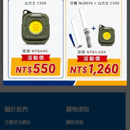
電纜固定頭 N-GNCG系
列 M牙、PG牙 適用電
90°尼龍浪管快速接頭
纜外徑4~25mm
N-GRTF系列 M牙、PG
牙、G牙 適用浪管外徑1
NT$
110
0.0~54.5mm 螺紋長10
~16mm
NT$
310
顯示
所有 4
商品
關於我們
購物須知
日機官方網站
購物流程