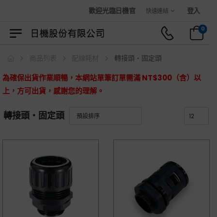
歡迎光臨日機官方購物商城！
登入
快速連結
0
商品列表
配線耗材
轉接頭・固定頭
為確保出貨作業順暢，本網站單筆訂單需滿 NT$300（含）以
上，方可出貨，感謝您的理解。
轉接頭・固定頭