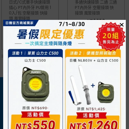
日式/C式單手快速接頭
多通快速接頭 二通 三通
插心 PT內外牙 PU管用 1
PT內外牙 空壓接頭 快
0入/包 空壓接頭 快接
接頭 風管接頭
頭 風管接頭
NT$
300
NT$
1,070
顯示
所有 2
商品
關於我們
購物須知
日機官方網站
購物流程
企業概況
付款方式
最新消息
運送方式