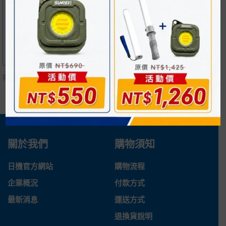
萬向噴水頭 工業用 適合
噴水頭 工業用 適合各類
各類工具機使用
工具機使用
NT$
165
NT$
220
顯示
所有 4
商品
關於我們
購物須知
日機官方網站
購物流程
企業概況
付款方式
最新消息
運送方式
退換貨說明