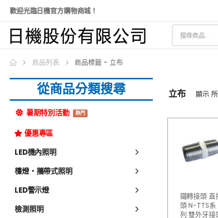
歡迎光臨日機官方購物商城！
商品列表
商品標籤 - 立布
從商品分類搜尋
立布
顯示
所
暑期特別活動
熱門
優惠專區
LED機內照明
檯燈・攜帶式照明
LED警示燈
鐵轉接頭 直
頭 N-TTS系
檢測照明
列 雙外牙接