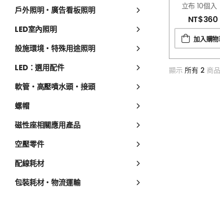
立布 10個入
戶外照明・廣告看板照明
NT$
360
LED室內照明
加入購物
設施環境・特殊用途照明
LED：選用配件
顯示
所有 2
商
軟管・高壓噴水頭・接頭
螺帽
磁性座相關應用產品
空壓零件
配線耗材
包裝耗材・物流運輸