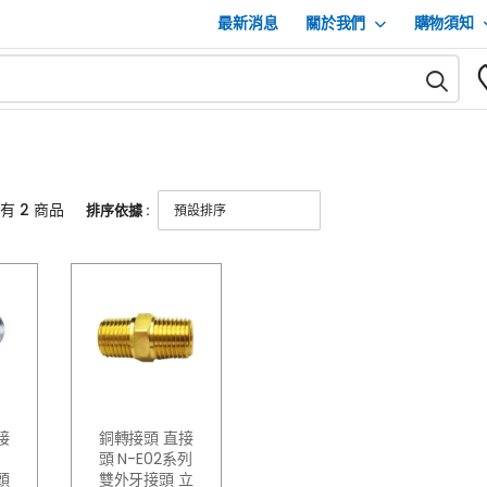
最新消息
關於我們
購物須知
有 2
商品
排序依據 :
接
銅轉接頭 直接
頭 N-E02系列
頭
雙外牙接頭 立