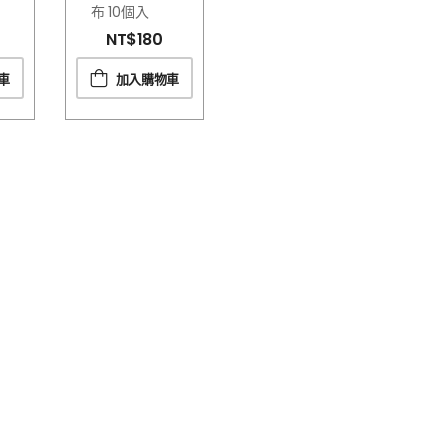
布 10個入
NT$
180
車
加入購物車
品