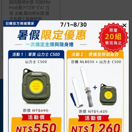
超高壓噴水頭 可耐10M
Pa水壓 PT1/8″ 1/4″ 刀
塔 主軸 萬向噴水頭 適
合各類工具機使用
NT$
235
顯示單一結果
關於我們
購物須知
日機官方網站
購物流程
企業概況
付款方式
最新消息
運送方式