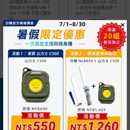
LED露營燈 N-CPL-001
LED露營燈 N-CPL-002
四段調光 附掛鉤 USB T
三段調光 附摺疊支架 T
Ype-C充電 充電式露營
Ype-C充電孔
燈
NT$
350
NT$
350
顯示
所有 2
商品
關於我們
購物須知
日機官方網站
購物流程
企業概況
付款方式
最新消息
運送方式