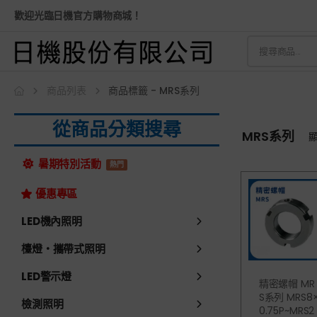
歡迎光臨日機官方購物商城！
商品列表
商品標籤 - MRS系列
從商品分類搜尋
MRS系列
暑期特別活動
熱門
優惠專區
LED機內照明
檯燈・攜帶式照明
LED警示燈
精密螺帽 MR
S系列 MRS8
檢測照明
0.75P~MRS2