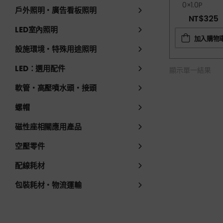
0×1.0P
戶外照明・廣告看板照明
NT$
325
LED室內照明
加入購物
設施環境・特殊用途照明
LED：選用配件
顯示單一結果
軟管・高壓噴水頭・接頭
螺帽
磁性座相關應用產品
空壓零件
配線耗材
包裝耗材・物流運輸