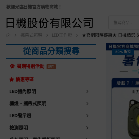
歡迎光臨日機官方購物商城！
攜帶式照明
LED工作燈
★官網限時優惠★ 日機精選 S
從商品分類搜尋
20% 折扣
暑期特別活動
熱門
優惠專區
LED機內照明
檯燈・攜帶式照明
LED警示燈
檢測照明