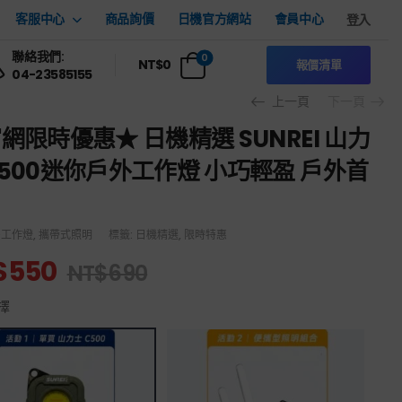
客服中心
商品詢價
日機官方網站
會員中心
登入
聯絡我們:
0
NT$
0
報價清單
04-23585155
上一頁
下一頁
網限時優惠★ 日機精選 SUNREI 山力
500迷你戶外工作燈 小巧輕盈 戶外首
D工作燈
,
攜帶式照明
標籤:
日機精選
,
限時特惠
$
550
NT$
690
擇