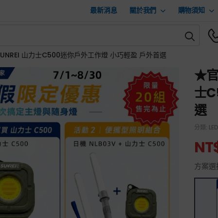
最新消息
關於我們
購物須知
UNREI 山力士C500迷你戶外工作燈 小巧輕盈 戶外首選
★官
士C
選
分類:
LE
NT
方案選