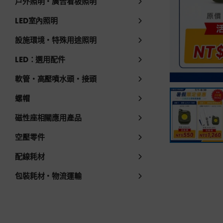
戶外照明・廣告看板照明
LED室內照明
設施環境・特殊用途照明
LED：選用配件
軟管・高壓噴水頭・接頭
螺帽
磁性座相關應用產品
空壓零件
配線耗材
包裝耗材・物流運輸