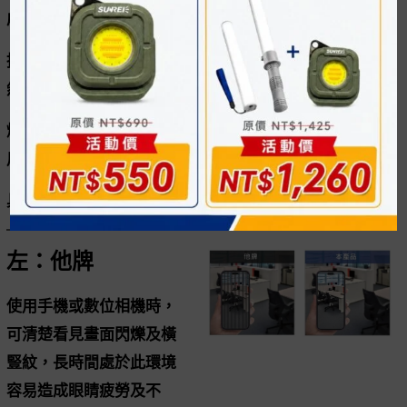
成本。
採用高透光PC材質燈殼，傑出的演色性且發光均勻自
然。
燈具可併在一起，提供明亮集中的照明效果，非常適合
用於室內照明。
具高亮度、高效率、節能省電等優點。
左：他牌
使用手機或數位相機時，
可清楚看見畫面閃爍及橫
豎紋，長時間處於此環境
容易造成眼睛疲勞及不