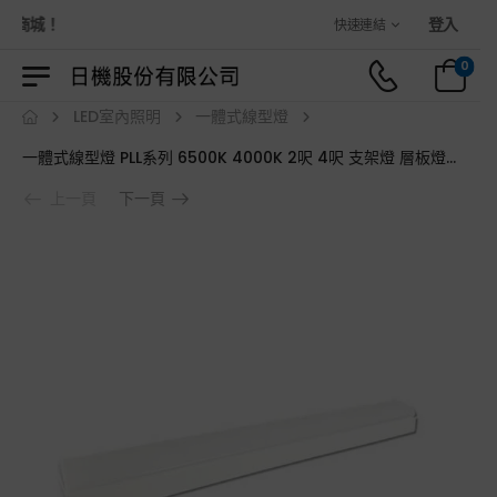
商城！
登入
快速連結
0
LED室內照明
一體式線型燈
一體式線型燈 PLL系列 6500K 4000K 2呎 4呎 支架燈 層板燈 長條燈 條型燈 無塵室防積塵 超商賣場照明
上一頁
下一頁