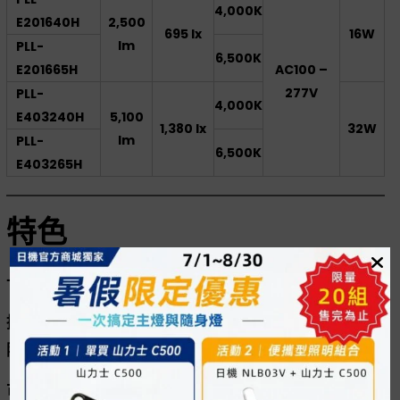
4,000K
E201640H
2,500
695 lx
16W
lm
PLL-
6,500K
E201665H
AC100 –
277V
PLL-
4,000K
E403240H
5,100
1,380 lx
32W
lm
PLL-
6,500K
E403265H
特色
一體式線型燈俗稱支架燈、層板燈。
採用一體式設計，吸頂式安裝面與天花板結合平整無孔
隙，不怕累積灰塵。
可拆卸式結構無需固定裝置，方便更換零件，減少安裝