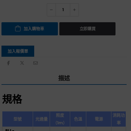
加入購物車
立即購買
加入報價單
描述
規格
照度
消耗功
型號
光通量
色溫
電源
（1m）
率
PLL-