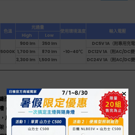
光通量
色溫
使用環境溫度
輸入電壓
High
Low
900 lm
350 lm
DC5V 1A（附專用充
5000K
1,700 lm
870 lm
-10~40℃
DC12V 1A（附AC/DC
3,300 lm
1,500 lm
DC24V 1A（附AC/D
鑄而成，堅固耐衝擊，重量輕巧方便攜帶。
槽，搭配鋰電池可重複充電使用。
65，戶外及潮溼環境下仍可安心使用。
架，能依照使用角度自由調整照明方向。