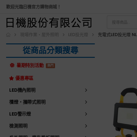
歡迎光臨日機官方購物商城！
現場作業・屋外照明
LED投光燈
充電式LED投光燈 NL
從商品分類搜尋
暑期特別活動
熱門
優惠專區
LED機內照明
檯燈・攜帶式照明
LED警示燈
檢測照明