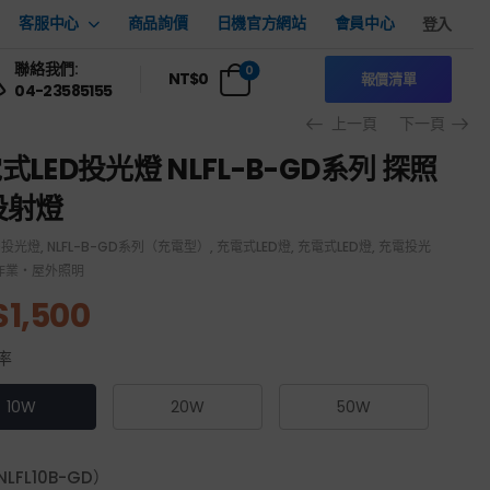
客服中心
商品詢價
日機官方網站
會員中心
登入
聯絡我們:
0
NT$
0
報價清單
04-23585155
上一頁
下一頁
式LED投光燈 NLFL-B-GD系列 探照
投射燈
D投光燈
,
NLFL-B-GD系列（充電型）
,
充電式LED燈
,
充電式LED燈
,
充電投光
作業・屋外照明
$
1,500
率
10W
20W
50W
LFL10B-GD）