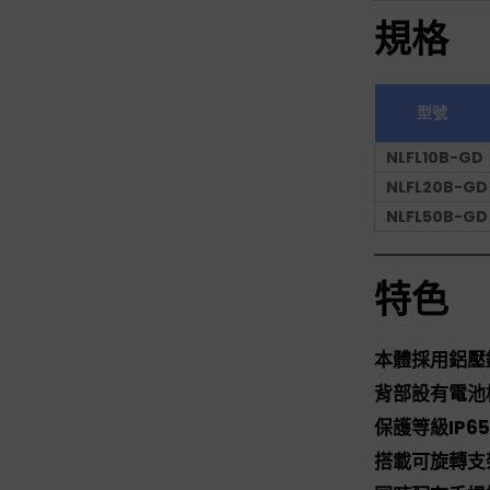
規格
型號
NLFL10B-GD
NLFL20B-GD
NLFL50B-GD
特色
本體採用鋁壓
背部設有電池
保護等級IP
搭載可旋轉支