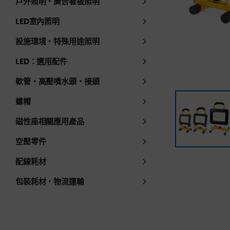
戶外照明・廣告看板照明
LED室內照明
設施環境・特殊用途照明
LED：選用配件
軟管・高壓噴水頭・接頭
螺帽
磁性座相關應用產品
空壓零件
配線耗材
包裝耗材・物流運輸