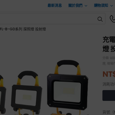
最新消息
關於我們
購物須知
FL-B-GD系列 探照燈 投射燈
充電
燈 
分類:
LE
燈
,
現場
NT
消耗功
貨號（N