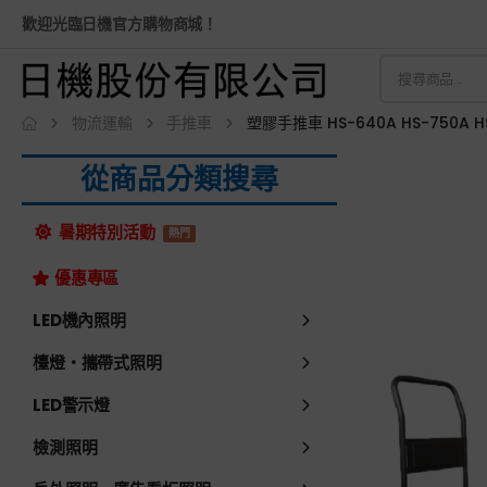
歡迎光臨日機官方購物商城！
物流運輸
手推車
塑膠手推車 HS-640A HS-750A H
從商品分類搜尋
暑期特別活動
熱門
優惠專區
LED機內照明
檯燈・攜帶式照明
LED警示燈
檢測照明