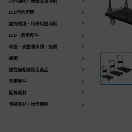
戶外照明・廣告看板照明
LED室內照明
設施環境・特殊用途照明
LED：選用配件
軟管・高壓噴水頭・接頭
螺帽
磁性座相關應用產品
空壓零件
配線耗材
包裝耗材・物流運輸