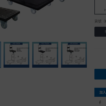
貨號（H
加入