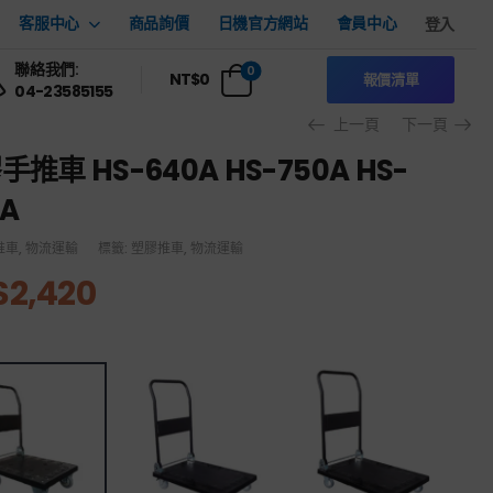
客服中心
商品詢價
日機官方網站
會員中心
登入
聯絡我們:
0
NT$
0
報價清單
04-23585155
上一頁
下一頁
手推車 HS-640A HS-750A HS-
0A
推車
,
物流運輸
標籤:
塑膠推車
,
物流運輸
$
2,420