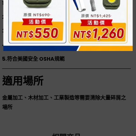
1.鋁製本體，重量輕且堅固
2.進氣口尺寸：3/8″PT
3.最大壓力：232 PSI（16Bar/1.6MPa）
4.大流量設計，可輕易吹走大量碎屑
5.符合美國安全 OSHA規範
適用場所
金屬加工、木材加工、工業製造等需要清除大量碎屑之
場所