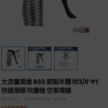
大流量風槍 B60 鋁製本體 附3/8″PT
快速接頭 吹塵槍 空氣噴槍
貨號:
530207
分類:
空壓零件
,
風槍
標籤:
風槍