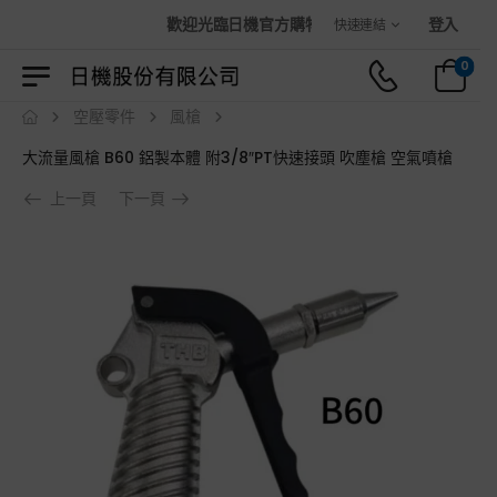
歡迎光臨日機官方購物商城！
登入
快速連結
0
空壓零件
風槍
大流量風槍 B60 鋁製本體 附3/8″PT快速接頭 吹塵槍 空氣噴槍
上一頁
下一頁