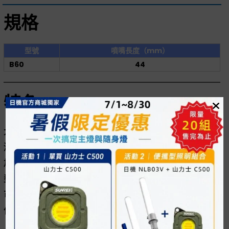
規格
型號
噴嘴長度（mm）
B60
44
特色
大流量風槍，鋁製本體質輕耐用，大流量風道設計提升
清潔效率，強力風量能快速吹除金屬屑、木屑、粉塵與
加工殘渣，非常適合金屬加工、木工車間、汽修廠與大
型設備維護等高負載環境。採用上下動作式閥門結構，
可降低彈簧磨損，延長使用壽命，適合需要強力吹氣的
作業環境。