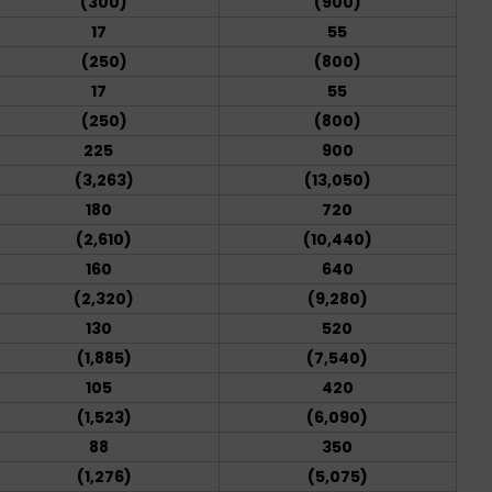
(300)
(900)
17
55
(250)
(800)
17
55
(250)
(800)
225
900
(3,263)
(13,050)
180
720
(2,610)
(10,440)
160
640
(2,320)
(9,280)
130
520
(1,885)
(7,540)
105
420
(1,523)
(6,090)
88
350
(1,276)
(5,075)