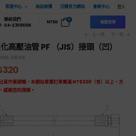
客服中心
商品詢價
日機官方網站
會員中心
登入
聯絡我們:
0
NT$
0
報價清單
04-23585155
上一頁
下一頁
化高壓油管 PF （JIS）接頭（凹）
用接頭
,
高壓油管
$
320
出貨作業順暢，本網站單筆訂單需滿 NT$300（含）以上，方
，感謝您的理解。