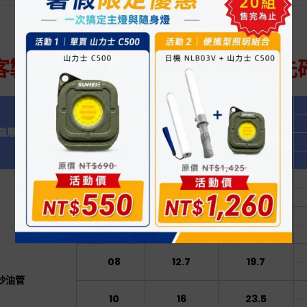
客製化商品無法退貨，訂購前請先
內徑
外徑
強層
尺寸
mm
mm
04
6
13
06
9.5
16.5
08
12.7
19.7
紗油管
10
16
23.5