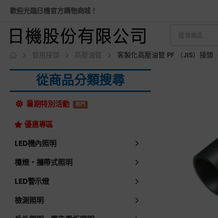
歡迎光臨日機官方購物商城！
管用接頭
高壓油管
客製化高壓油管 PF （JIS）接頭
從商品分類搜尋
暑期特別活動
熱門
優惠專區
LED機內照明
檯燈・攜帶式照明
LED警示燈
檢測照明