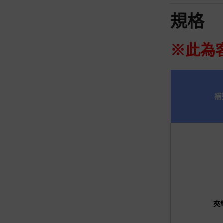
規格
※此為
補
夾