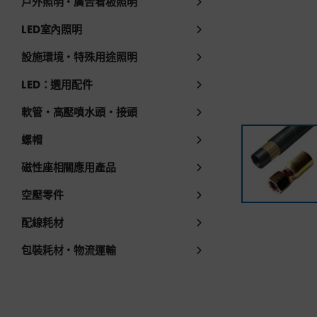
戶外照明・廣告看板照明
LED室內照明
設施環境・特殊用途照明
LED：選用配件
軟管・高壓噴水頭・接頭
螺帽
磁性座相關應用產品
空壓零件
配線耗材
包裝耗材・物流運輸