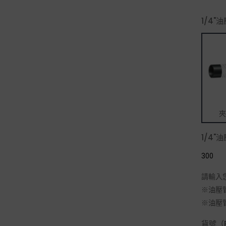
1/4"
夾
1/4"
請輸入
※油壓
※油壓
貨號（P