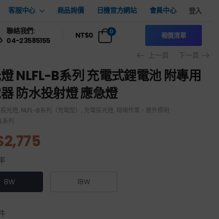
客服中心
商品詢價
日機官方網站
會員中心
登入
聯絡我們:
0
NT$
0
報價清單
04-23585155
上一頁
下一頁
燈 NLFL-B系列 充電式鋰電池 附專用
器 防水投射燈 應急燈
D投光燈
,
NLFL-B系列（充電型）
,
充電投光燈
,
現場作業・屋外照明
FL系列
$
2,775
率
8W
18W
件