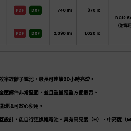
PDF
DXF
740 lm
370 lx
DC12.6V
（附專
PDF
DXF
2,090 lm
1,020 lx
效率鋰離子電池，最長可連續20小時亮燈。
金壓鑄件非常堅固，並且重量輕盈方便攜帶。
濕環境可放心使用。
蓋設計，能自行更換鋰電池。具有高亮度（H）、中亮度（M