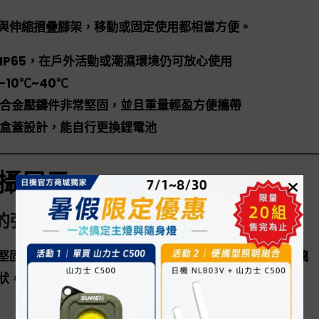
與伸縮摺疊腳架，移動或固定使用都相當方便。
IP65，在戶外活動或潮濕環境仍可放心使用
10℃~40℃
合金壓鑄件非常堅固，並且重量輕盈方便攜帶
盒蓋設計，能自行更換鋰電池
攝展示
的強化玻璃
堅固構造，表面玻璃則為4mm的強化玻璃，即便損毀玻璃
狀，沒有受傷的疑慮。