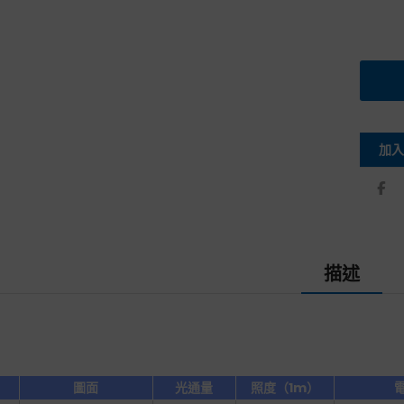
加入
描述
圖面
光通量
照度（1m）