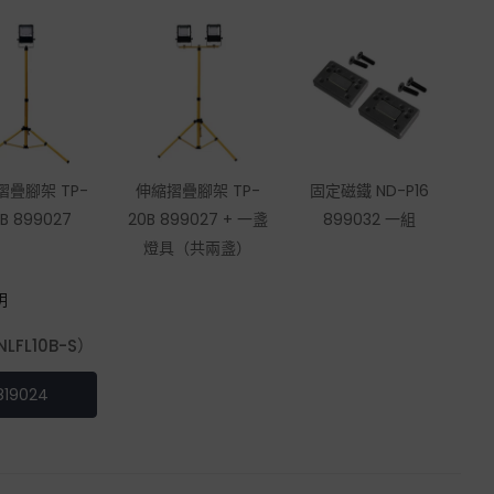
摺疊腳架 TP-
伸縮摺疊腳架 TP-
固定磁鐵 ND-P16
B 899027
20B 899027 + 一盞
899032 一組
燈具（共兩盞）
明
LFL10B-S）
819024