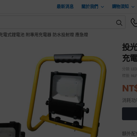
最新消息
關於我們
購物須知
列 充電式鋰電池 附專用充電器 防水投射燈 應急燈
投光
充電
分類:
LE
標籤:
NL
NT
消耗功
額外配