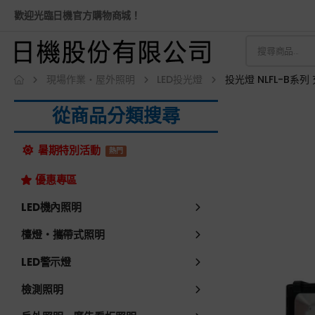
歡迎光臨日機官方購物商城！
現場作業・屋外照明
LED投光燈
投光燈 NLFL-B系
從商品分類搜尋
暑期特別活動
熱門
優惠專區
LED機內照明
檯燈・攜帶式照明
LED警示燈
檢測照明