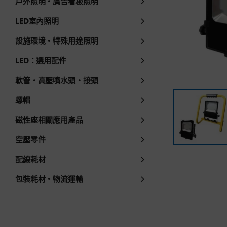
戶外照明・廣告看板照明
LED室內照明
設施環境・特殊用途照明
LED：選用配件
軟管・高壓噴水頭・接頭
螺帽
磁性座相關應用產品
空壓零件
配線耗材
包裝耗材・物流運輸