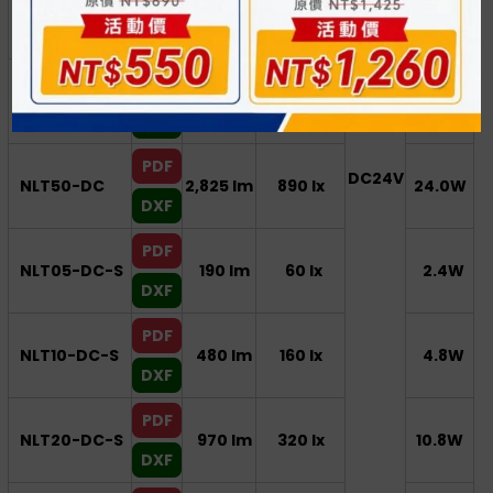
DXF
PDF
NLT40-DC
2,100 lm
660 lx
21.6W
DXF
PDF
DC24V
NLT50-DC
2,825 lm
890 lx
24.0W
DXF
PDF
NLT05-DC-S
190 lm
60 lx
2.4W
DXF
PDF
NLT10-DC-S
480 lm
160 lx
4.8W
DXF
PDF
NLT20-DC-S
970 lm
320 lx
10.8W
DXF