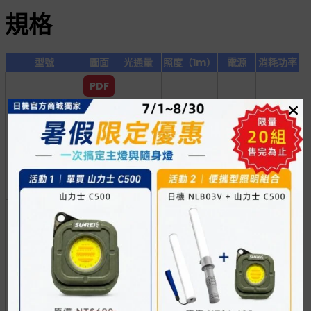
規格
型號
圖面
光通量
照度（1m）
電源
消耗功率
PDF
NLT05-DC
210 lm
70 lx
2.4W
DXF
PDF
NLT10-DC
530 lm
170 lx
4.8W
DXF
PDF
NLT20-DC
1,050 lm
320 lx
10.8W
DXF
PDF
NLT30-DC
1,570 lm
480 lx
15.6W