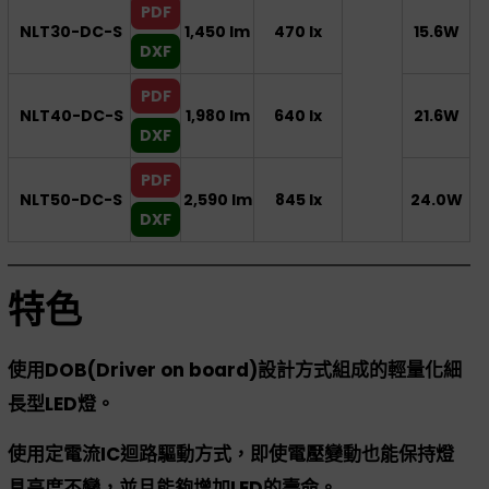
PDF
NLT30-DC-S
1,450 lm
470 lx
15.6W
DXF
PDF
NLT40-DC-S
1,980 lm
640 lx
21.6W
DXF
PDF
NLT50-DC-S
2,590 lm
845 lx
24.0W
DXF
特色
使用DOB(Driver on board)設計方式組成的輕量化細
長型LED燈。
使用定電流IC迴路驅動方式，即使電壓變動也能保持燈
具亮度不變，並且能夠增加LED的壽命。