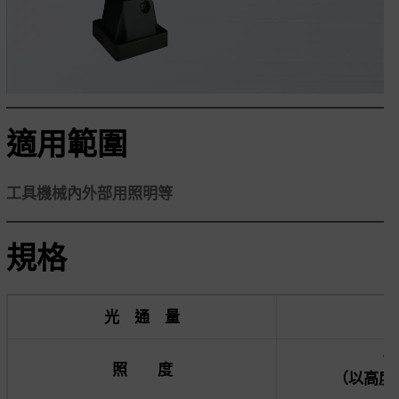
適用範圍
工具機械內外部用照明等
規格
光 通 量
4
1,
照 度
（以高度