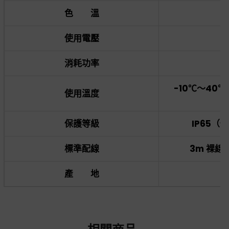
色 溫
5
使用電壓
A
消耗功率
-10℃～40
使用溫度
保護等級
IP65（
標準配線
3m 裸線 
產 地