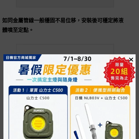
如同金屬管線一般穩固不易位移，安裝後可穩定將液
體噴至定點。