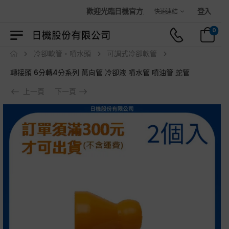
歡迎光臨日機官方購物商城！
登入
快速連結
0
冷卻軟管・噴水頭
可調式冷卻軟管
轉接頭 6分轉4分系列 萬向管 冷卻液 噴水管 噴油管 蛇管
上一頁
下一頁