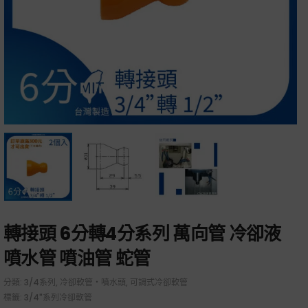
轉接頭 6分轉4分系列 萬向管 冷卻液
噴水管 噴油管 蛇管
分類:
3/4系列
,
冷卻軟管・噴水頭
,
可調式冷卻軟管
標籤:
3/4"系列冷卻軟管