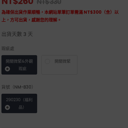
NT$
260
NT$
330
為確保出貨作業順暢，本網站單筆訂單需滿 NT$300（含）以
上，方可出貨，感謝您的理解。
出貨天數
3 天
瑕疵處
開關微緊&外觀
開關微緊
瑕疵
貨號（NM-B30）
290230（福利
品）