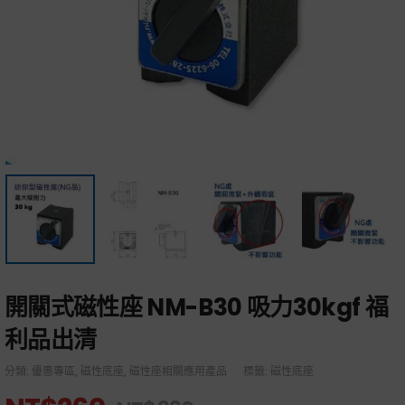
開關式磁性座 NM-B30 吸力30kgf 福
利品出清
分類:
優惠專區
,
磁性底座
,
磁性座相關應用產品
標籤:
磁性底座