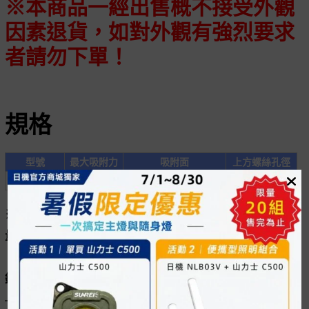
※本商品一經出售概不接受外觀
因素退貨，如對外觀有強烈要求
者請勿下單！
規格
型號
最大吸附力
吸附面
上方螺絲孔徑
NM-B30
30kgf
底面（V型）、後面
M 5×0.8 P
※此商品要達最大吸力，需吸附在具有一定厚度且含鐵
量達一定比例之金屬板件。
消費者購買前，請先斟酌所要吸附的板材的厚度與含
鐵量是否足夠，並非所有材質皆能達到最大吸力。