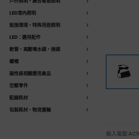
戶外照明・廣告看板照明
LED室內照明
設施環境・特殊用途照明
LED：選用配件
軟管・高壓噴水頭・接頭
螺帽
磁性座相關應用產品
空壓零件
配線耗材
包裝耗材・物流運輸
輸入電壓:AC1