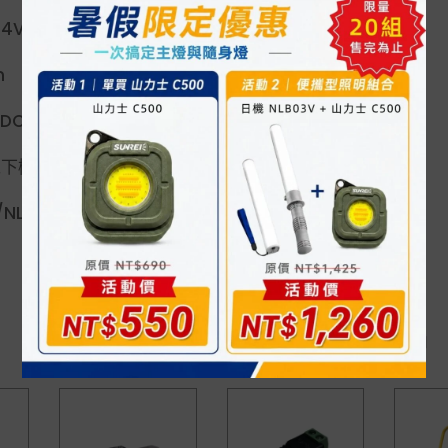
V/2.5A
m
CΦ5.5×2.5mm
以下機種
NLW/NLUP
相關商品