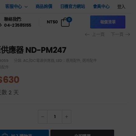
客服中心
商品詢價
日機官方網站
會員中心
登入
聯絡我們:
0
NT$
0
報價清單
04-23585155
上一頁
下一頁
供應器 ND-PM247
9059
分類:
AC/DC電源供應器
,
LED：選用配件
,
選用配件
用配件
$
630
天數
2 天