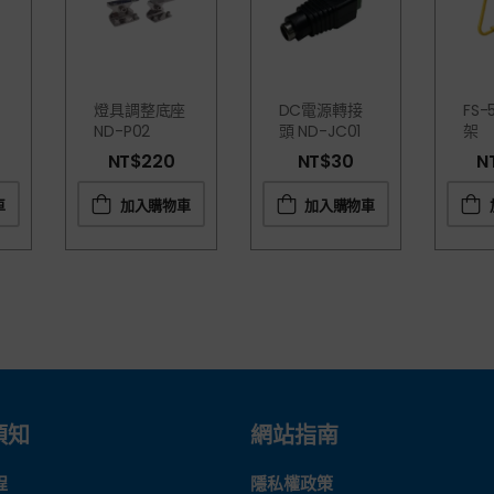
燈具調整底座
DC電源轉接
FS
ND-P02
頭 ND-JC01
架
NT$
220
NT$
30
N
車
加入購物車
加入購物車
須知
網站指南
程
隱私權政策