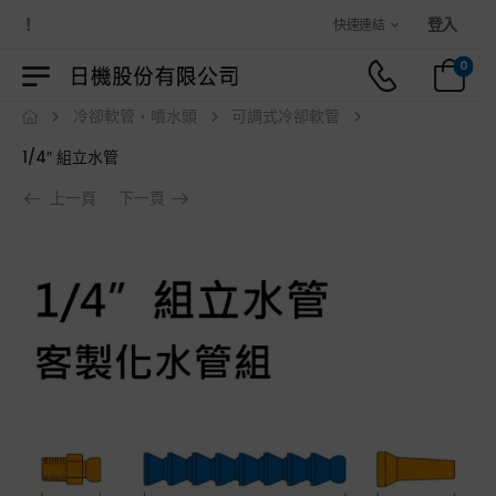
城！
登入
快速連結
0
冷卻軟管・噴水頭
可調式冷卻軟管
1/4″ 組立水管
上一頁
下一頁