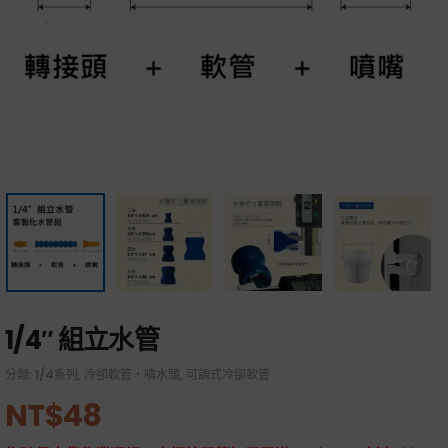
1/4″ 組立水管
分類:
1/4系列
,
冷卻軟管・噴水頭
,
可調式冷卻軟管
NT$
48