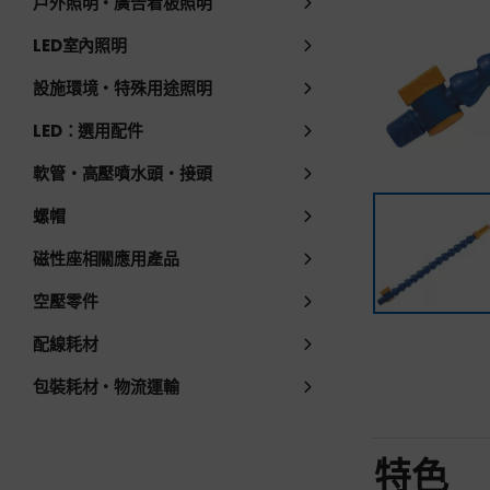
戶外照明・廣告看板照明
LED室內照明
設施環境・特殊用途照明
LED：選用配件
軟管・高壓噴水頭・接頭
螺帽
磁性座相關應用產品
空壓零件
配線耗材
包裝耗材・物流運輸
特色