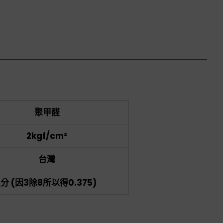
聚甲醛
2kgf/cm²
台灣
的三分 (因3除8所以得0.375)