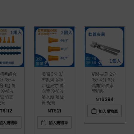
標準組合
噴嘴 3分 3/
組裝夾具 2分
分 3分 4
8″系列 多種
3分 4分 6分
分 1組 萬
口徑尺寸 萬
萬向管 噴水
 冷卻液
向管 冷卻液
管組裝
管 竹節
噴水頭 噴油
NT$
394
蛇管
管 蛇管
T$
112
NT$
21
加入購物車
加入購物車
加入購物車