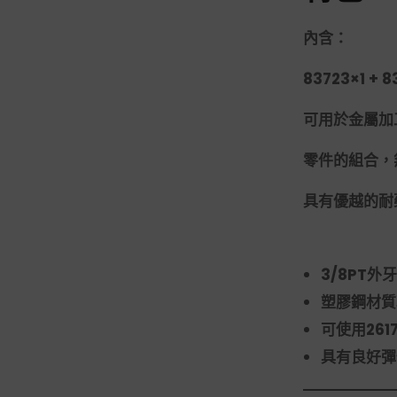
內含：
83723×1 + 8
可用於金屬加
零件的組合，
具有優越的耐
3/8PT外
塑膠鋼材質
可使用26
具有良好彈