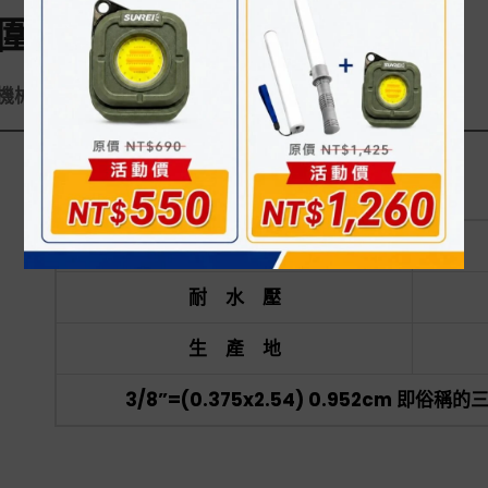
圍
機械的冷卻液，及其它液體用的塑膠軟管上
產品材質
耐 水 壓
生 產 地
3/8”=(0.375x2.54) 0.952cm 即俗稱