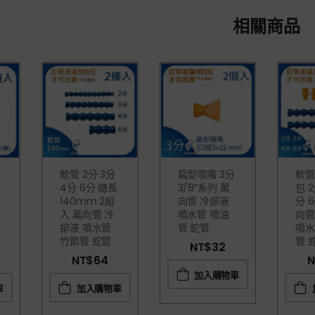
相關商品
軟管 2分 3分
扁型噴嘴 3分
軟管
5
4分 6分 總長
3/8″系列 萬
包 2
140mm 2組
向管 冷卻液
分 6
入 萬向管 冷
噴水管 噴油
向管
卻液 噴水管
管 蛇管
噴水
竹節管 蛇管
管 
NT$
32
NT$
64
N
加入購物車
車
加入購物車