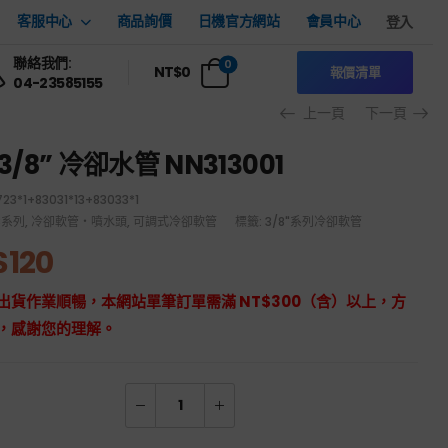
客服中心
商品詢價
日機官方網站
會員中心
登入
聯絡我們:
0
NT$
0
報價清單
04-23585155
上一頁
下一頁
3/8” 冷卻水管 NN313001
723*1+83031*13+83033*1
8系列
,
冷卻軟管・噴水頭
,
可調式冷卻軟管
標籤:
3/8"系列冷卻軟管
$
120
出貨作業順暢，本網站單筆訂單需滿 NT$300（含）以上，方
，感謝您的理解。