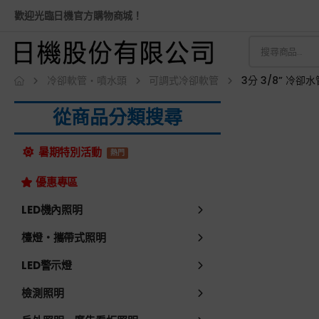
歡迎光臨日機官方購物商城！
冷卻軟管・噴水頭
可調式冷卻軟管
3分 3/8” 冷卻水管
從商品分類搜尋
暑期特別活動
熱門
優惠專區
LED機內照明
檯燈・攜帶式照明
LED警示燈
檢測照明