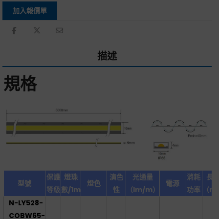
加入報價單
描述
規格
保護
燈珠
演色
光通量
消耗
長
型號
燈色
電源
等級
數/1m
性
（lm/m）
功率
（m
N-LY528-
COBW65-