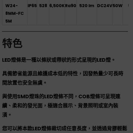
W24-
IP65
528
6,500K
Ra90
520 lm
DC24V
50W
5
8MM-FC
5M
特色
LED燈條是一種以條狀或帶狀
的形式呈現的LED燈。
具備節省能源且維護成本低的特性，因發熱量少可長時
間放置也安全無虞。
與使用SMD燈珠的LED燈條不同，COB燈條可呈現連
續、柔和的發光面，極適合展示、背景照明或室內裝
潢。
您可以將本款LED燈條裁切成任意長度，並透過背膠輕鬆