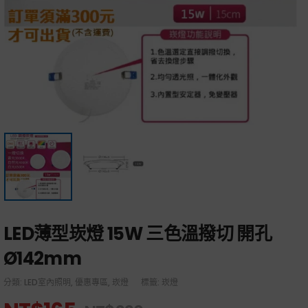
LED薄型崁燈 15W 三色溫撥切 開孔
Ø142mm
分類:
LED室內照明
,
優惠專區
,
崁燈
標籤:
崁燈