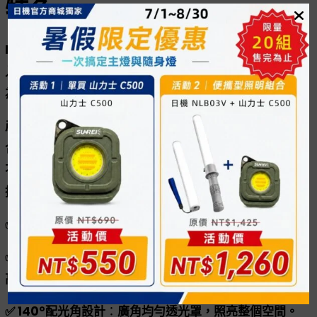
特色
NEWWIN LED 薄型崁燈採用內置型安定器，直接電壓輸
入，具備高亮度、高演色性（Ra≥80）與多色溫選擇，
為商業與居家照明提供穩定的照明解決方案。
產品擁有CNS與BSMI認證，搭配140°配光角設計，適
合商業空間、居家照明或公共設施使用。多種型號滿足
不同照明需求，品質可靠、安裝方便，室內照明的好選
擇。
✅ 直接電壓輸入設計
：
安裝簡便，免變壓器。
✅ 高演色性（Ra ≥ 80）
：
真實還原物體色彩，適合要求
高色彩辨識度的場所。
✅ 140°配光角設計
：
廣角均勻透光罩，照亮整個空間。