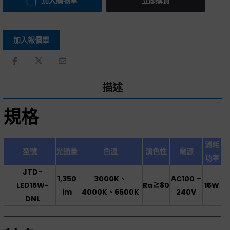
加入購物車
立即購買
加入報價單
描述
規格
消耗
型號
光通量
色溫
演色性
電源
功率
JTD-
1,350
3000K、
AC100 –
LED15W-
Ra≧80
15W
lm
4000K、6500K
240V
DNL