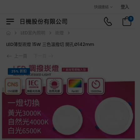
歡迎光臨日機官方購物商城！
登入
快速連結
0
LED室內照明
崁燈
LED薄型崁燈 15W 三色溫撥切 開孔Ø142mm
上一頁
下一頁
25% 折扣