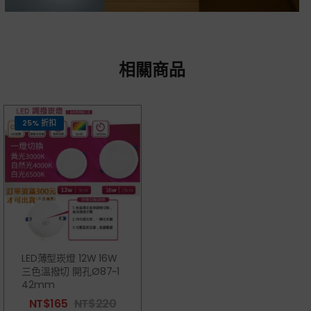
相關商品
25% 折扣
LED薄型崁燈 12W 16W
三色溫撥切 開孔Ø87~1
42mm
NT$
165
NT$
220