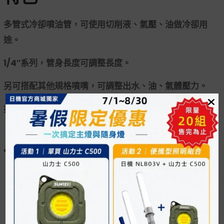
多管式冷卻噴油管，可使用切削液、氣壓、油做冷卻用
途。
1/4″系列，管身長度可調整長度。
另可搭配其他規格噴嘴，可調整出水、油、氣體壓力。
接頭：1/8”PT管接頭
方形磁性座，最大吸力80Kg
※
此商品要達最大吸力，需吸附在具有一定厚度且含
鐵量達一定比例之金屬板件
消費者購買前，請先斟酌所要吸附的板材的厚度與
含鐵量是否足夠，並非所有材質皆能達到最大吸力