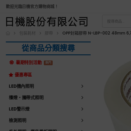
歡迎光臨日機官方購物商城！
包裝耗材
膠帶
OPP封箱膠帶 N-LBP-002 48m
從商品分類搜尋
暑期特別活動
熱門
優惠專區
LED機內照明
檯燈・攜帶式照明
LED警示燈
檢測照明