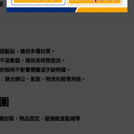
組
固黏貼，適用多種材質。
不易斷裂，確保長時間使用。
封裝時不影響標籤或字跡辨識。
：適合辦公、家庭、物流包裝等用途。
圍
箱封裝、物品固定、破損紙盒黏補等