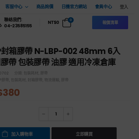
客服中心
商品詢價
日機官方網站
會員中心
登入
聯絡我們:
0
NT$
0
報價清單
04-23585155
P封箱膠帶 N-LBP-002 48mm 6入
膠帶 包裝膠帶 油膠 適用冷凍倉庫
0702
分類:
包裝耗材
,
膠帶
PP膠帶
,
包裝耗材
,
封箱膠帶
,
物流運輸
,
膠帶
$
380
加入購物車
立即購買