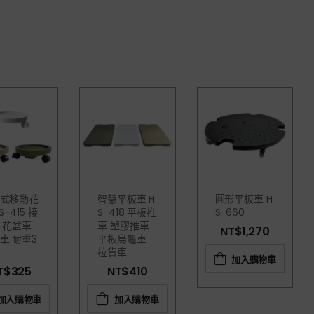
式移動花
智慧平板車 H
圓形平板車 H
S-415 接
S-418 平板推
S-660
 花盆車
車 塑膠推車
NT$
1,270
車 耐重3
平板烏龜車
拉貨車
加入購物車
T$
325
NT$
410
加入購物車
加入購物車