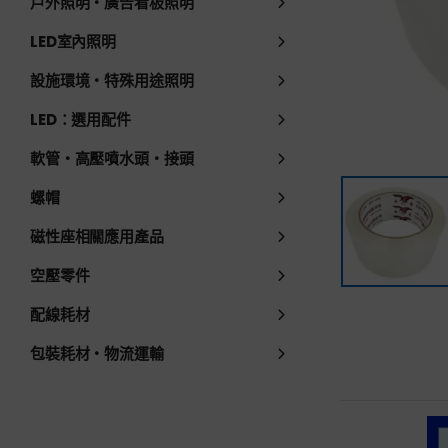
戶外照明・廣告看板照明
LED室內照明
設施環境・特殊用途照明
LED：選用配件
軟管・高壓噴水頭・接頭
螺帽
磁性座相關應用產品
空壓零件
配線耗材
包裝耗材・物流運輸