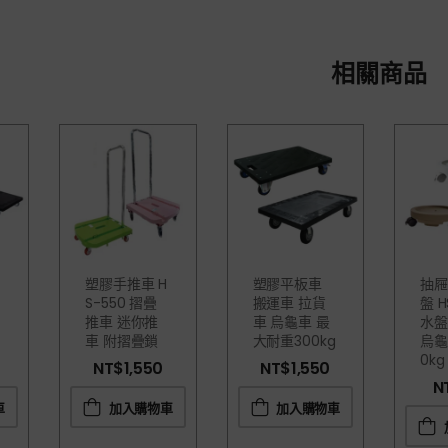
相關商品
塑膠手推車 H
塑膠平板車
抽屜
S-550 摺疊
搬運車 拉貨
盤 H
推車 迷你推
車 烏龜車 最
水盤
車 附摺疊鎖
大耐重300kg
烏龜
0kg
NT$
1,550
NT$
1,550
N
車
加入購物車
加入購物車